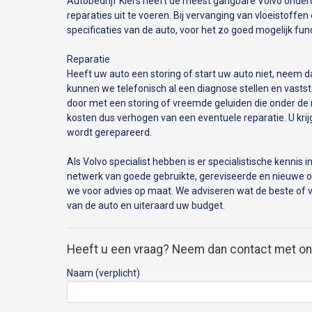
Autobedrijf Kiers heeft de meest gangbare Volvo onderdel
reparaties uit te voeren. Bij vervanging van vloeistoff
specificaties van de auto, voor het zo goed mogelijk fu
Reparatie
Heeft uw auto een storing of start uw auto niet, neem d
kunnen we telefonisch al een diagnose stellen en vaststell
door met een storing of vreemde geluiden die onder d
kosten dus verhogen van een eventuele reparatie. U krijgt
wordt gerepareerd.
Als Volvo specialist hebben is er specialistische kennis
netwerk van goede gebruikte, gereviseerde en nieuwe o
we voor advies op maat. We adviseren wat de beste of vo
van de auto en uiteraard uw budget.
Heeft u een vraag? Neem dan contact met ons
Naam (verplicht)