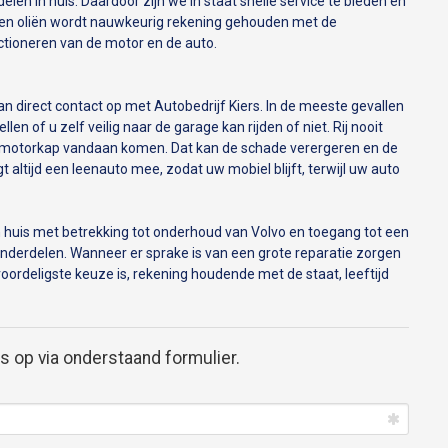
en in huis. Daardoor zijn we in staat snelle service te bieden en
en en oliën wordt nauwkeurig rekening gehouden met de
nctioneren van de motor en de auto.
an direct contact op met Autobedrijf Kiers. In de meeste gevallen
en of u zelf veilig naar de garage kan rijden of niet. Rij nooit
e motorkap vandaan komen. Dat kan de schade verergeren en de
 altijd een leenauto mee, zodat uw mobiel blijft, terwijl uw auto
 in huis met betrekking tot onderhoud van Volvo en toegang tot een
nderdelen. Wanneer er sprake is van een grote reparatie zorgen
ordeligste keuze is, rekening houdende met de staat, leeftijd
 op via onderstaand formulier.